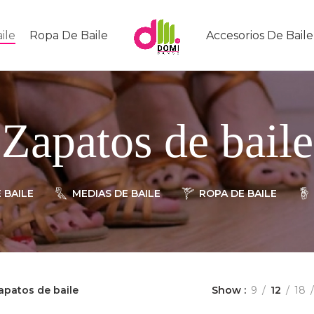
ile
Ropa De Baile
Accesorios De Baile
Zapatos de baile
 BAILE
MEDIAS DE BAILE
ROPA DE BAILE
apatos de baile
Show
9
12
18