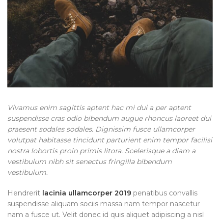
Vivamus enim sagittis aptent hac mi dui a per aptent
suspendisse cras odio bibendum augue rhoncus laoreet dui
praesent sodales sodales. Dignissim fusce ullamcorper
volutpat habitasse tincidunt parturient enim tempor facilisi
nostra lobortis proin primis litora. Scelerisque a diam a
vestibulum nibh sit senectus fringilla bibendum
vestibulum.
Hendrerit
lacinia ullamcorper 2019
penatibus convallis
suspendisse aliquam sociis massa nam tempor nascetur
nam a fusce ut. Velit donec id quis aliquet adipiscing a nisl